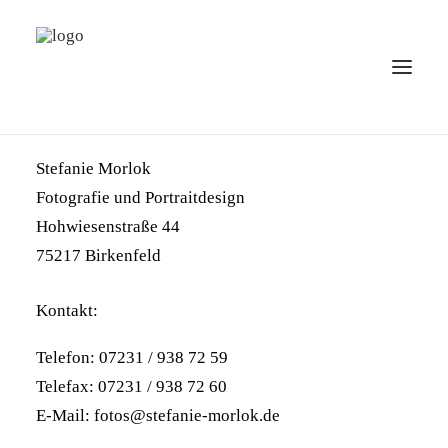
Impressum
Angaben gemäß § 5 TMG:
Stefanie Morlok
PORTFOLIOS
Fotografie und Portraitdesign
ÜBER MICH & KONTAKT
Hohwiesenstraße 44
PREISE
75217 Birkenfeld
NUR SO HALB – FOTOPROJEKT ÜBER UNSER LEBEN
IN DER CORONA-PANDEMIE
Kontakt:
AKTUELLES
Telefon: 07231 / 938 72 59
IMPRESSUM / DSGVO
Telefax: 07231 / 938 72 60
SEARCH
E-Mail: fotos@stefanie-morlok.de