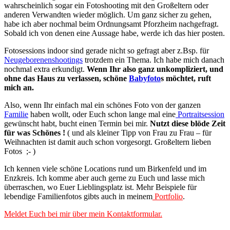
wahrscheinlich sogar ein Fotoshooting mit den Großeltern oder
anderen Verwandten wieder möglich. Um ganz sicher zu gehen,
habe ich aber nochmal beim Ordnungsamt Pforzheim nachgefragt.
Sobald ich von denen eine Aussage habe, werde ich das hier posten.
Fotosessions indoor sind gerade nicht so gefragt aber z.Bsp. für
Neugeborenenshootings
trotzdem ein Thema. Ich habe mich danach
nochmal extra erkundigt.
Wenn Ihr also ganz unkompliziert, und
ohne das Haus zu verlassen, schöne
Babyfoto
s möchtet, ruft
mich an.
Also, wenn Ihr einfach mal ein schönes Foto von der ganzen
Familie
haben wollt, oder Euch schon lange mal eine
Portraitsession
gewünscht habt, bucht einen Termin bei mir.
Nutzt diese blöde Zeit
für was Schönes !
( und als kleiner Tipp von Frau zu Frau – für
Weihnachten ist damit auch schon vorgesorgt. Großeltern lieben
Fotos ;- )
Ich kennen viele schöne Locations rund um Birkenfeld und im
Enzkreis. Ich komme aber auch gerne zu Euch und lasse mich
überraschen, wo Euer Lieblingsplatz ist. Mehr Beispiele für
lebendige Familienfotos gibts auch in meinem
Portfolio
.
Meldet Euch bei mir über mein Kontaktformular.