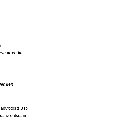
s
iese auch im
lgenden
Babyfotos z.Bsp.
 ganz entspannt