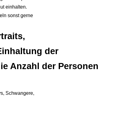
ut einhalten.
beln sonst gerne
raits,
Einhaltung der
die Anzahl der Personen
ys, Schwangere,